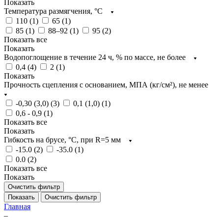
Показать
Температура размягчения, °С
110 (
1
)
65 (
1
)
85 (
1
)
88–92 (
1
)
95 (
2
)
Показать все
Показать
Водопоглощение в течение 24 ч, % по массе, не более
0,4 (
4
)
2 (
1
)
Показать
Прочность сцепления с основанием, МПА (кг/см²), не менее
-0,30 (3,0) (
3
)
0,1 (1,0) (
1
)
0,6 - 0,9 (
1
)
Показать все
Показать
Гибкость на брусе, °С, при R=5 мм
-15.0 (
2
)
-35.0 (
1
)
0.0 (
2
)
Показать все
Показать
Очистить фильтр
Показать
Очистить фильтр
Главная
–