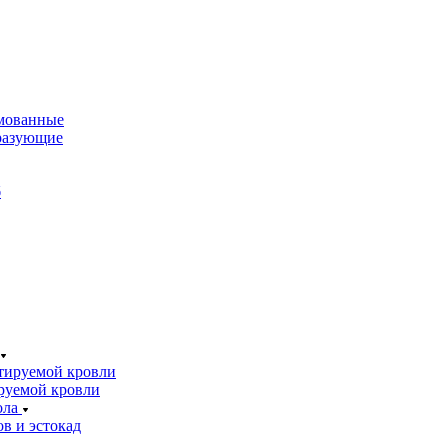
мованные
разующие
б
тируемой кровли
руемой кровли
ола
в и эстокад