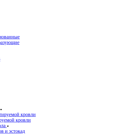
мованные
разующие
б
тируемой кровли
руемой кровли
ола
в и эстокад