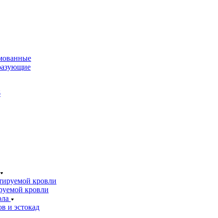
мованные
разующие
б
тируемой кровли
руемой кровли
ола
в и эстокад