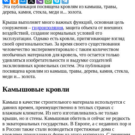
Эта публикация посвящена кровлям из камыша, травы,
дерева, камня, стекла, меди и... золота.
Крыша выполняет много важных функций, основная цель
сооружения –
гидроизоляция
, защита объекта от внешних
воздействий, создание нормальных условий его
эксплуатации. Однако есть кровли, притягивающие взгляд
своей оригинальностью. За время своего существования
человечество экспериментировало с таким количеством
необычных материалов для кровель, что остается только
удивляться изобретательности и выдумке создателей
эксклюзивных кровельных систем. Эта публикация
посвящена кровлям из камыша, травы, дерева, камня, стекла,
меди и... золота.
Камышовые кровли
Камыш в качестве строительного материала используется с
давних времен, преимущественно в теплых странах с
влажным климатом. Из него изготавливались не только
крыши, но и стены. Камышовая обитель и сейчас не редкость
в экваториальных государствах. В Европе, а с недавних пор и
в России также стали возводиться престижные дома с
кровлями причудливых форм из этого материала. С течением